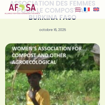
ASSOCIATION DES FEMMES
Aller au
contenu
POUR LE COMPOST AU
BURKINA FASO
octobre 16, 2025