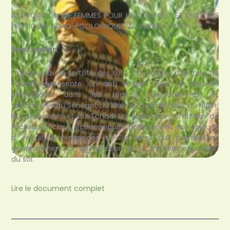
ASSOCIATION DE FEMMES POUR LE COMPOST ET D’AUTRES
PRATIQUES AGRO-ÉCOLOGIQUES AU BURKINA FASO
Description
La baisse de la fertilité des sols semi-arides d’Afrique de
l’Ouest représente un défi majeur pour la sécurité
alimentaire dans les régions soudaniennes et
sahéliennes du Sénégal, du Mali, du Burkina Faso, du Niger,
du Cameroun et du Tchad. Un ensemble complexe de
facteurs sociaux, économiques, politiques et écologiques
a réduit les périodes de jachère, qui permettent
généralement la régénération de la matière organique
du sol.
Lire le document complet