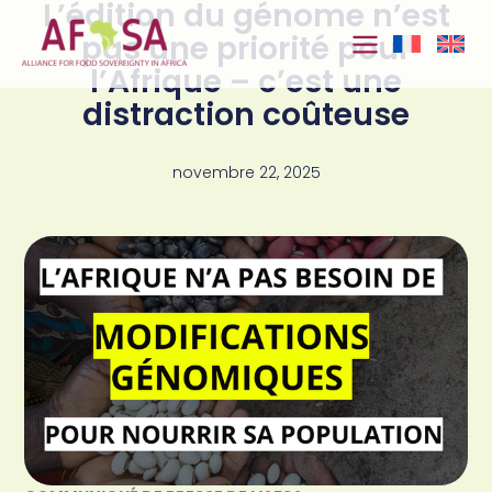
L’édition du génome n’est
Aller au
contenu
pas une priorité pour
l’Afrique – c’est une
distraction coûteuse
novembre 22, 2025