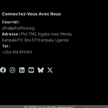
Connectez-Vous Avec Nous
Courriel :
afsa@afsafrica.org
Adresse :
Plot 1742, Kigobe road, Ntinda,
Kampala P.O. Box 571 Kampala, Uganda
Tel :
+256 414 499169
F
I
L
Y
X
a
n
i
o
-
c
s
n
u
t
e
t
k
t
w
b
a
e
u
i
o
g
d
b
t
o
r
i
e
t
© 2026 Tous droits réservés |
AFSA