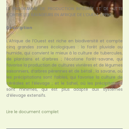
LE PROGRAMME DE PRODUCTION INTÉGRÉE ET DE LUTTE
CONTRE LES RAVAGEURS EN AFRIQUE DE L’OUEST (IPPM)
Description
L’Afrique de l’Ouest est riche en biodiversité et compte
cinq grandes zones écologiques : la forêt pluviale ou
humide, qui convient le mieux à la culture de tubercules,
de plantains et d’arbres ; l’écotone forêt-savane, qui
favorise la production de cultures vivrières et de légumes
saisonniers, d’arbres pérennes et de bétail ; la savane, où
les précipitations sont faibles, qui favorise la culture de
céréales et l’élevage ; et le Sahel, où les précipitations
sont minimes, qui est plus adapté aux systèmes
d’élevage extensifs.
Lire le document complet