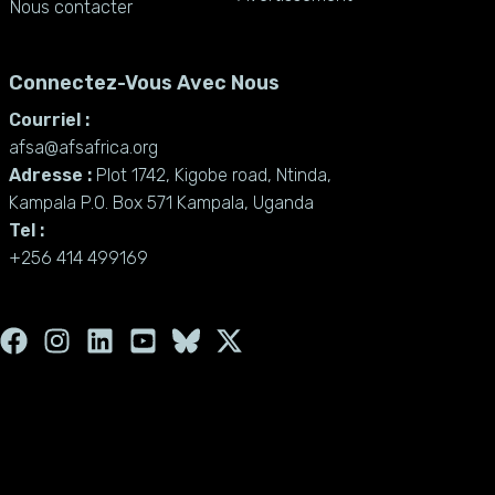
Nous contacter
Connectez-Vous Avec Nous
Courriel :
afsa@afsafrica.org
Adresse :
Plot 1742, Kigobe road, Ntinda,
Kampala P.O. Box 571 Kampala, Uganda
Tel :
+256 414 499169
F
I
L
Y
X
a
n
i
o
-
c
s
n
u
t
e
t
k
t
w
b
a
e
u
i
o
g
d
b
t
o
r
i
e
t