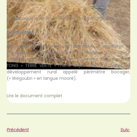
La reconquête de la vie dans les zones marginales
Description
Les activités humaines ont contribué à accélérer le
processus de désertification au Burkina Faso. Pour
enrayer ce fléau et ses conséquences désastreuses,
l’ONG « TERRE VERTE » mène depuis 1989 un projet de
développement rural appelé périmètre bocager,
(« Wegoubri » en langue mooré).
Lire le document complet
Précédent
Suiv.