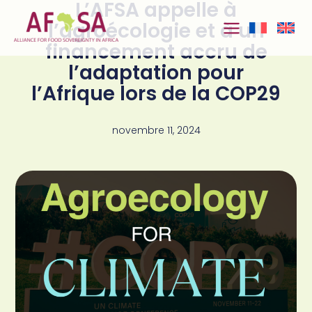
L’AFSA appelle à
Aller au
contenu
l’agroécologie et à un
financement accru de
l’adaptation pour
l’Afrique lors de la COP29
novembre 11, 2024