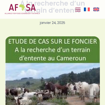
À la recherche d’un
Aller au
contenu
terrain d’entente
janvier 24, 2025
Vue d’ensemble
L’Association Mbororo pour le Développement Social et
Culturel (MBOSCUDA) est la plus grande association de