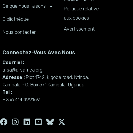
Ce que nous faisons
Politique relative
aux cookies
Bibliothèque
Avertissement
Nous contacter
Connectez-Vous Avec Nous
Courriel :
afsa@afsafrica.org
Adresse :
Plot 1742, Kigobe road, Ntinda,
Kampala P.O. Box 571 Kampala, Uganda
Tel :
+256 414 499169
F
I
L
Y
X
a
n
i
o
-