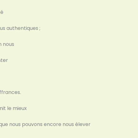
té
lus authentiques ;
n nous
nter
ffrances.
nit le mieux
 que nous pouvons encore nous élever