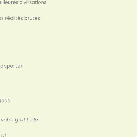
lleures civilisations
os réalités brutes
t apporter.
 1999.
votre gratitude,
ral