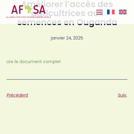
Améliorer l’accès des
Aller au
contenu
agricultrices aux
semences en Ouganda
janvier 24, 2025
Lire le document complet
Précédent
Suiv.