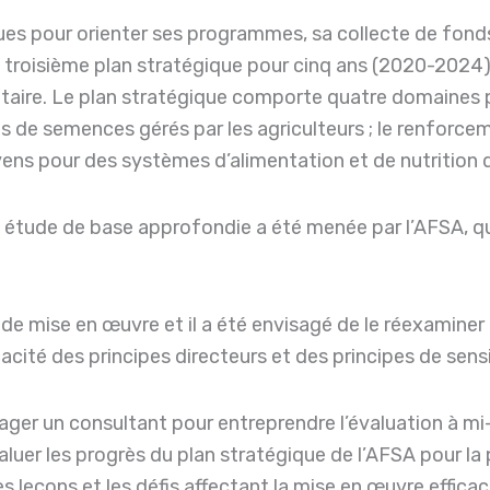
ques pour orienter ses programmes, sa collecte de fond
 troisième plan stratégique pour cinq ans (2020-2024). 
taire. Le plan stratégique comporte quatre domaines prio
es de semences gérés par les agriculteurs ; le renforc
toyens pour des systèmes d’alimentation et de nutrition 
étude de base approfondie a été menée par l’AFSA, qui
 de mise en œuvre et il a été envisagé de le réexaminer
icacité des principes directeurs et des principes de sensi
ngager un consultant pour entreprendre l’évaluation à 
valuer les progrès du plan stratégique de l’AFSA pour l
 les leçons et les défis affectant la mise en œuvre eff