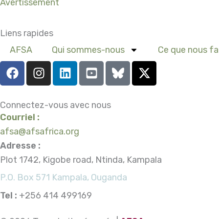
Avertissement
Liens rapides
AFSA
Qui sommes-nous
Ce que nous fa
F
I
L
Y
X
a
n
i
o
-
c
s
n
u
t
e
t
k
t
w
Connectez-vous avec nous
b
a
e
u
i
Courriel :
o
g
d
b
t
afsa@afsafrica.org
o
r
i
e
t
Adresse :
k
a
n
-
e
Plot 1742, Kigobe road, Ntinda, Kampala
m
s
r
q
P.O. Box 571 Kampala, Ouganda
u
Tel :
+256 414 499169
a
r