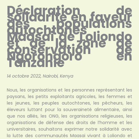
Déclaration de
solidarité en faveur
des populations
autochtones
Maasai
de Loliondo
et de la zone de
conservation de
Ngorongoro en
Tanzanie
14 octobre 2022, Nairobi, Kenya
Nous, les organisations et les personnes représentant les
paysans, les petits exploitants agricoles, les femmes et
les jeunes, les peuples autochtones, les pêcheurs, les
éleveurs luttant pour la souveraineté alimentaire, ainsi
que nos alliés, les ONG, les organisations religieuses, les
organisations de défense des droits de l’homme et les
universitaires, souhaitons exprimer notre solidarité avec
la lutte des communautés Maasai vivant à Loliondo et