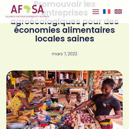
Promouvoir les
Aller au
contenu
entreprises
agroécologiques pour des
économies alimentaires
locales saines
mars 7, 2022