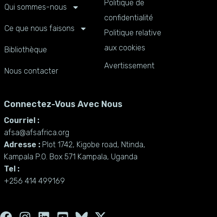
Politique de
Qui sommes-nous
confidentialité
Ce que nous faisons
Politique relative
aux cookies
Bibliothèque
Avertissement
Nous contacter
Connectez-Vous Avec Nous
Courriel :
afsa@afsafrica.org
Adresse :
Plot 1742, Kigobe road, Ntinda,
Kampala P.O. Box 571 Kampala, Uganda
Tel :
+256 414 499169
F
I
L
Y
X