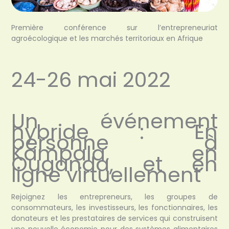
Première conférence sur l’entrepreneuriat
agroécologique et les marchés territoriaux en Afrique
24-26 mai 2022
Un événement
hybride : En
personne à
Kampala, en
Ouganda, et en
ligne virtuellement
Rejoignez les entrepreneurs, les groupes de
consommateurs, les investisseurs, les fonctionnaires, les
donateurs et les prestataires de services qui construisent