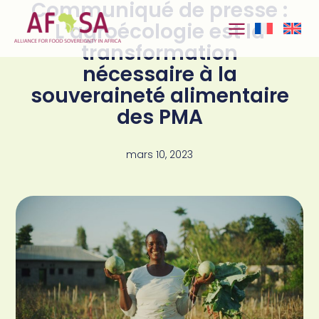
Communiqué de presse :
Aller au
contenu
L’agroécologie est la
transformation
nécessaire à la
souveraineté alimentaire
des PMA
mars 10, 2023