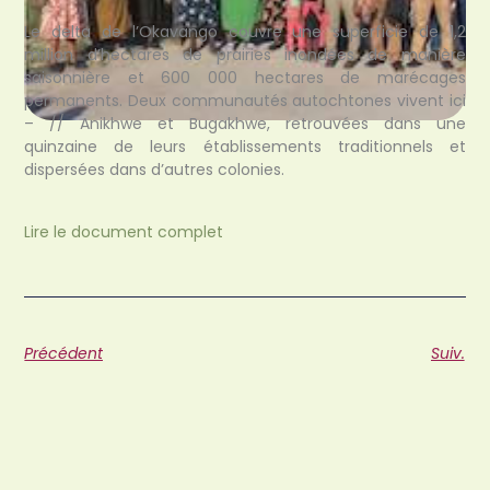
Le delta de l’Okavango couvre une superficie de 1,2
million d’hectares de prairies inondées de manière
saisonnière et 600 000 hectares de marécages
permanents. Deux communautés autochtones vivent ici
– // Anikhwe et Bugakhwe, retrouvées dans une
quinzaine de leurs établissements traditionnels et
dispersées dans d’autres colonies.
Lire le document complet
Précédent
Suiv.