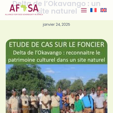
Delta de l’Okavango : un
Aller au
contenu
site naturel
janvier 24, 2025
Delta de l’Okavango : reconnaître le patrimoine culturel
dans un site naturel
Vue d’ensemble