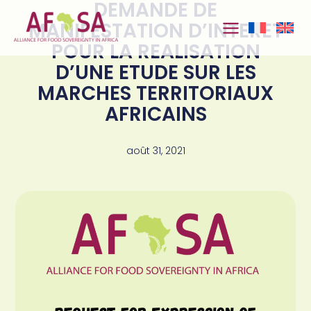
DEMANDE DE
Aller au
contenu
MANIFESTATION D’INTERET
POUR LA REALISATION
D’UNE ETUDE SUR LES
MARCHES TERRITORIAUX
AFRICAINS
août 31, 2021