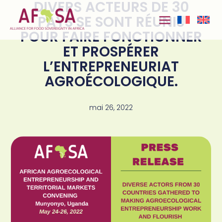
DIVERS ACTEURS DE 30
Aller au
contenu
PAYS SE SONT RÉUNIS
POUR FAIRE FONCTIONNER
ET PROSPÉRER
L’ENTREPRENEURIAT
AGROÉCOLOGIQUE.
mai 26, 2022