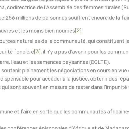
na, codirectrice de l’Assemblée des femmes rurales (R
 256 millions de personnes souffrent encore de la faim
auvres et les moins bien nourries
[2]
.
 ressources naturelles de la communauté, qui constituen
écurité foncière
[3]
, il n’y a pas d’avenir pour les comm
erre, l’eau et les semences paysannes (CGLTE).
tenir pleinement les négociations en cours en vue d’
 indispensable pour accéder à la justice, obtenir des rép
qui sont souvent en mesure de rester dans l’impunité »
une et faire en sorte que les communautés africaines 
es conférences épiscopales d’Afrique et de Madagasca