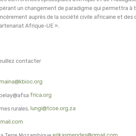
n opérant un changement de paradigme qui permettra à t
 sincèrement auprès de la société civile africaine et de
artenariat Afrique-UE ».
euillez contacter
maina@kbioc.org
A belay@afsa
frica.org
mes rurales.
lungi@tcoe.org.za
mail.com
e la Terre Mozambique
erikasmendes@gmail.com