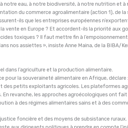
 à notre eau, à notre biodiversité, à notre nutrition et
tation du commerce agroalimentaire (action 1), de la sé
assurent-ils que les entreprises européennes n’exporten
a vente en Europe ? Et accordent-ils la priorité aux g
icides toxiques ? Il faut mettre fin à l’empoisonnement 
ans nos assiettes », insiste Anne Maina, de la BIBA/Ken
dans l’agriculture et la production alimentaire.
ce pour la souveraineté alimentaire en Afrique, déclare :
nt des petits exploitants agricoles. Les plateformes ag
s. En revanche, les approches agroécologiques ont fait
ibution à des régimes alimentaires sains et à des commu
la justice foncière et des moyens de subsistance ruraux.
este aux dirigeants politiques à prendre en compte l’in