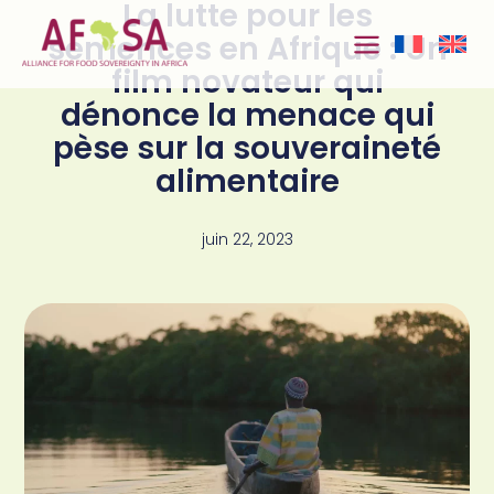
La lutte pour les
Aller au
contenu
semences en Afrique : Un
film novateur qui
dénonce la menace qui
pèse sur la souveraineté
alimentaire
juin 22, 2023