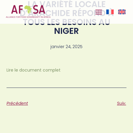
LA VARIÉTÉ LOCALE
Aller au
contenu
D’ARACHIDE RÉPOND À
TOUS LES BESOINS AU
NIGER
janvier 24, 2025
Lire le document complet
Précédent
Suiv.