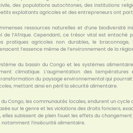
vile, des populations autochtones, des institutions religie
etits exploitants agricoles et des entrepreneurs ont part
immenses ressources naturelles et d’une biodiversité iné
 de l’Afrique. Cependant, ce trésor vital est entaché pa
s pratiques agricoles non durables, le braconnage, l’
menacent l’essence même de l’environnement de la région
système du bassin du Congo et les systèmes alimentaire
ment climatique. L’augmentation des températures e
ransformation du paysage environnemental qui pourrait
les, mettant ainsi en péril la sécurité alimentaire.
n du Congo, les communautés locales, endurent un cycle c
sée sur le genre et les violations des droits fonciers, ex
, elles subissent de plein fouet les effets du changement
notamment l’insécurité alimentaire.