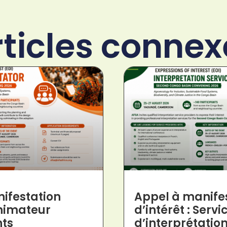
rticles connex
ifestation
Appel à manife
animateur
d’intérêt : Servi
ts
d’interprétatio