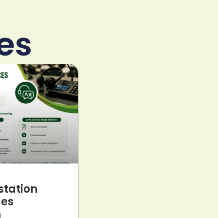
es
station
ces
n