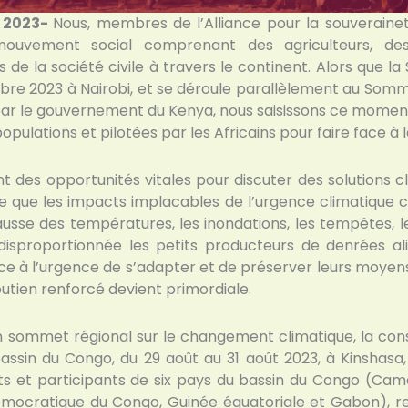
e 2023-
Nous, membres de l’Alliance pour la souverainet
mouvement social comprenant des agriculteurs, d
de la société civile à travers le continent. Alors que l
re 2023 à Nairobi, et se déroule parallèlement au Sommet
par le gouvernement du Kenya, nous saisissons ce momen
populations et pilotées par les Africains pour faire face à 
 des opportunités vitales pour discuter des solutions cl
 que les impacts implacables de l’urgence climatique 
 hausse des températures, les inondations, les tempêtes, 
disproportionnée les petits producteurs de denrées a
Face à l’urgence de s’adapter et de préserver leurs moyen
soutien renforcé devient primordiale.
sommet régional sur le changement climatique, la conser
assin du Congo, du 29 août au 31 août 2023, à Kinshas
s et participants de six pays du bassin du Congo (Came
démocratique du Congo, Guinée équatoriale et Gabon), 