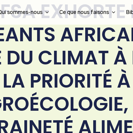
AFSA EXHORTE 
Qui sommes-nous
Ce que nous faisons
Bi
EANTS AFRICA
 DU CLIMAT À
LA PRIORITÉ À
GROÉCOLOGIE, 
AINETÉ ALIM