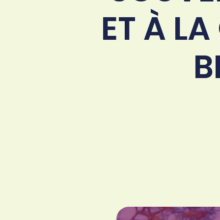
ET À L
B