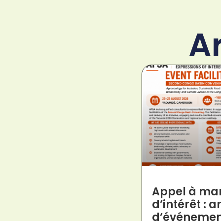
A
Appel à man
d’intérêt : 
d’événemen