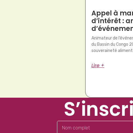
Appel à man
d’intérêt : 
d’événemen
Animateur de l’évén
du Bassin du Congo 20
souveraineté alimenta
Lire +
S’inscr
Nom
complet