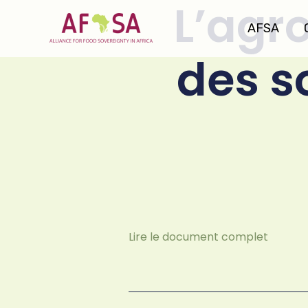
L’agr
Aller au
contenu
AFSA
des s
Lire le document complet