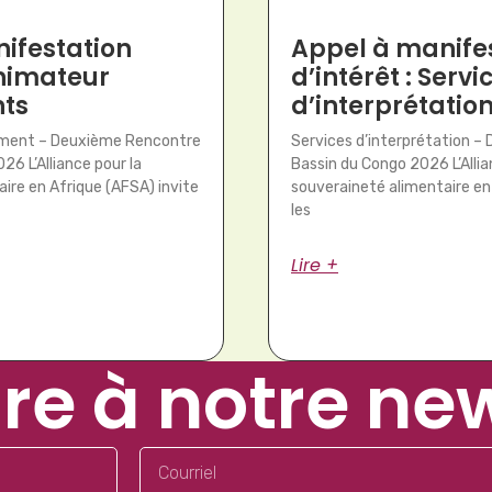
ifestation
Appel à manife
animateur
d’intérêt : Servi
ts
d’interprétatio
ement – Deuxième Rencontre
Services d’interprétation –
26 L’Alliance pour la
Bassin du Congo 2026 L’Allia
ire en Afrique (AFSA) invite
souveraineté alimentaire en
les
Lire +
ire à notre ne
Courriel