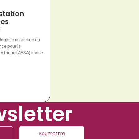
station
ces
n
 Deuxième réunion du
nce pour la
 Afrique (AFSA) invite
wsletter
Soumettre