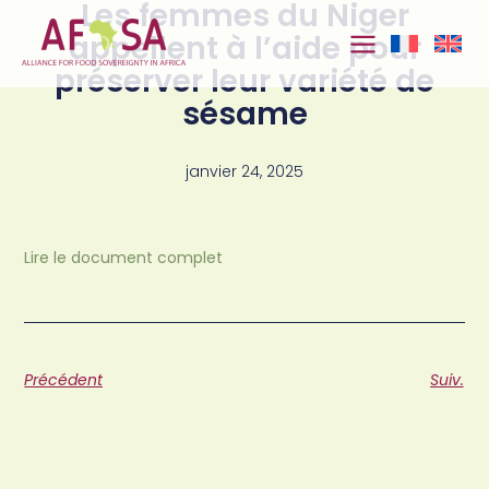
Les femmes du Niger
Aller au
contenu
appellent à l’aide pour
préserver leur variété de
sésame
janvier 24, 2025
Lire le document complet
Précédent
Suiv.