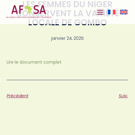
LES FEMMES DU NIGER
Aller au
contenu
CONSERVENT LA VARIÉTÉ
LOCALE DE GOMBO
janvier 24, 2025
Lire le document complet
Précédent
Suiv.