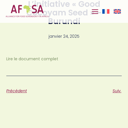
L’initiative « Good
Aller au
contenu
Cocoyam Seed » –
Burundi
janvier 24, 2025
Lire le document complet
Précédent
Suiv.