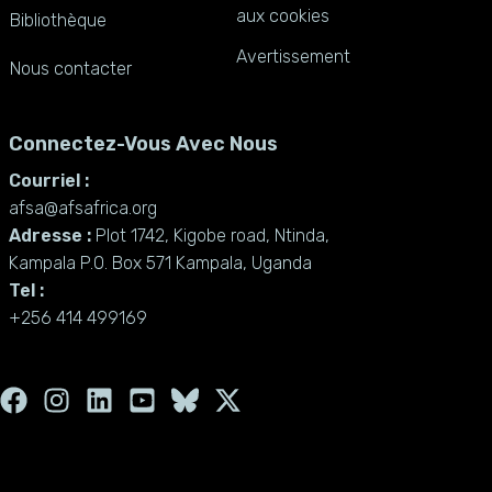
aux cookies
Bibliothèque
Avertissement
Nous contacter
Connectez-Vous Avec Nous
Courriel :
afsa@afsafrica.org
Adresse :
Plot 1742, Kigobe road, Ntinda,
Kampala P.O. Box 571 Kampala, Uganda
Tel :
+256 414 499169
F
I
L
Y
X
a
n
i
o
-
c
s
n
u
t
e
t
k
t
w