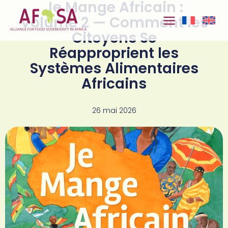
Je Mange Africain :
Aller au
contenu
Volume 2 — Comment les
Citoyens Se
Réapproprient les
Systèmes Alimentaires
Africains
26 mai 2026