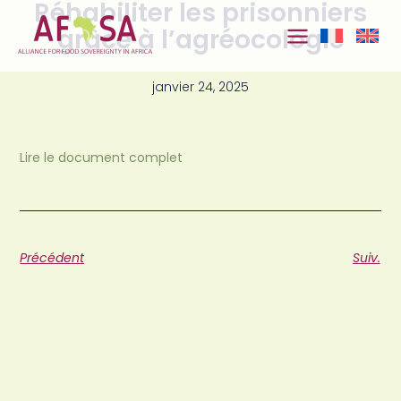
Réhabiliter les prisonniers
Aller au
contenu
grâce à l’agréocologie
janvier 24, 2025
Lire le document complet
Précédent
Suiv.