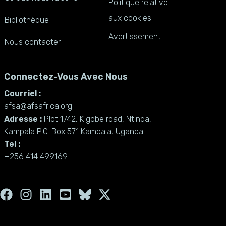
Politique relative
aux cookies
Bibliothèque
Avertissement
Nous contacter
Connectez-Vous Avec Nous
Courriel :
afsa@afsafrica.org
Adresse :
Plot 1742, Kigobe road, Ntinda,
Kampala P.O. Box 571 Kampala, Uganda
Tel :
+256 414 499169
F
I
L
Y
X
a
n
i
o
-
c
s
n
u
t