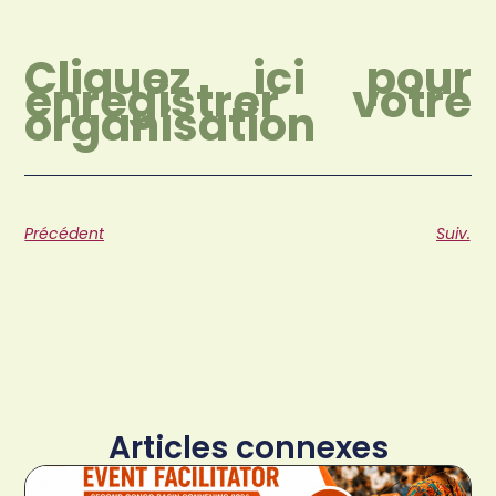
Cliquez ici pour
enregistrer votre
organisation
Précédent
Suiv.
Articles connexes