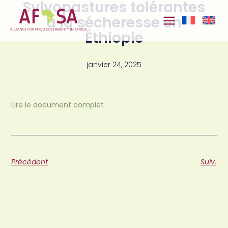
Sylvopastures tolérantes
Aller au
contenu
à la sécheresse en
Éthiopie
janvier 24, 2025
Lire le document complet
Précédent
Suiv.