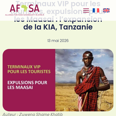
Terminaux VIP pour les
Aller au
contenu
touristes, expulsions pour
les Maasai : l’expansion
de la KIA, Tanzanie
13 mai 2026
Auteur : Zuwena Shame Khatib