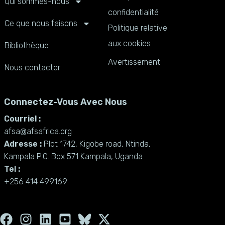
Qui sommes-nous
confidentialité
Ce que nous faisons
Politique relative
aux cookies
Bibliothèque
Avertissement
Nous contacter
Connectez-Vous Avec Nous
Courriel :
afsa@afsafrica.org
Adresse :
Plot 1742, Kigobe road, Ntinda,
Kampala P.O. Box 571 Kampala, Uganda
Tel :
+256 414 499169
F
I
L
Y
X