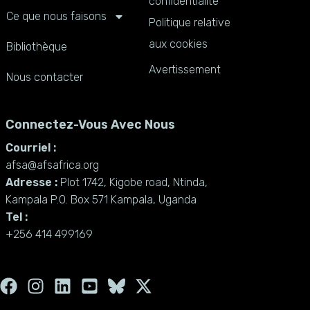
confidentialité
Ce que nous faisons
Politique relative
aux cookies
Bibliothèque
Avertissement
Nous contacter
Connectez-Vous Avec Nous
Courriel :
afsa@afsafrica.org
Adresse :
Plot 1742, Kigobe road, Ntinda,
Kampala P.O. Box 571 Kampala, Uganda
Tel :
+256 414 499169
F
I
L
Y
X
a
n
i
o
-