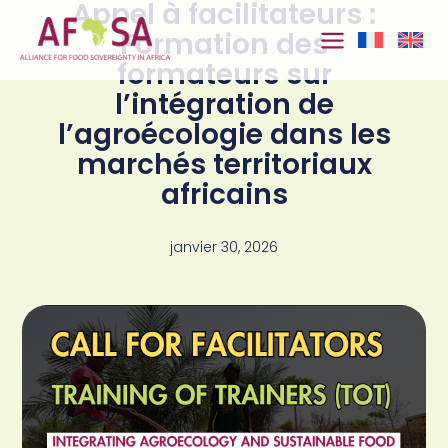
Appel à facilitateurs :
Aller au
contenu
Formation des
formateurs sur
l’intégration de
l’agroécologie dans les
marchés territoriaux
africains
janvier 30, 2026