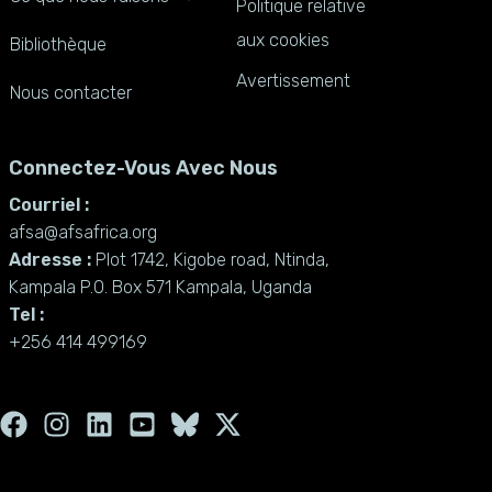
Politique relative
aux cookies
Bibliothèque
Avertissement
Nous contacter
Connectez-Vous Avec Nous
Courriel :
afsa@afsafrica.org
Adresse :
Plot 1742, Kigobe road, Ntinda,
Kampala P.O. Box 571 Kampala, Uganda
Tel :
+256 414 499169
F
I
L
Y
X
a
n
i
o
-
c
s
n
u
t