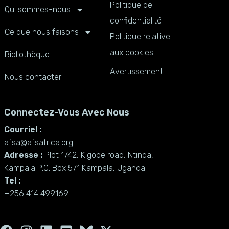
Politique de
Qui sommes-nous
confidentialité
Ce que nous faisons
Politique relative
aux cookies
Bibliothèque
Avertissement
Nous contacter
Connectez-Vous Avec Nous
Courriel :
afsa@afsafrica.org
Adresse :
Plot 1742, Kigobe road, Ntinda,
Kampala P.O. Box 571 Kampala, Uganda
Tel :
+256 414 499169
F
I
L
Y
X