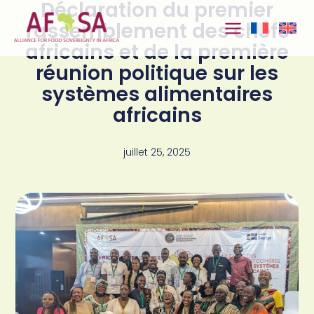
Déclaration du premier
Aller au
contenu
rassemblement des chefs
africains et de la première
réunion politique sur les
systèmes alimentaires
africains
juillet 25, 2025