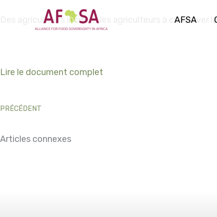
Aller au
contenu
AFSA
Des agriculteurs incitent les agriculteurs à conserver
Lire le document complet
PRÉCÉDENT
Articles connexes