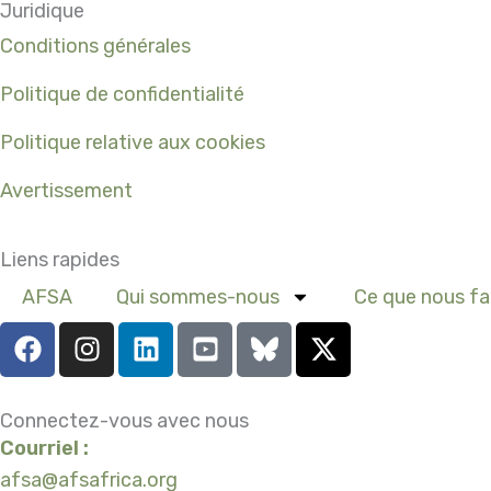
Juridique
Conditions générales
Politique de confidentialité
Politique relative aux cookies
Avertissement
Liens rapides
AFSA
Qui sommes-nous
Ce que nous fa
F
I
L
Y
X
a
n
i
o
-
c
s
n
u
t
e
t
k
t
w
Connectez-vous avec nous
b
a
e
u
i
Courriel :
o
g
d
b
t
afsa@afsafrica.org