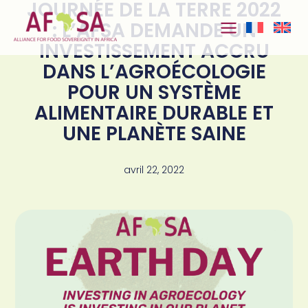
JOURNÉE DE LA TERRE 2022
Aller au
contenu
: L’AFSA DEMANDE UN
INVESTISSEMENT ACCRU
DANS L’AGROÉCOLOGIE
POUR UN SYSTÈME
ALIMENTAIRE DURABLE ET
UNE PLANÈTE SAINE
avril 22, 2022