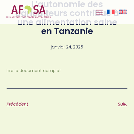
L’autonomie des
Aller au
contenu
agriculteurs contribue à
une alimentation saine
en Tanzanie
janvier 24, 2025
Lire le document complet
Précédent
Suiv.