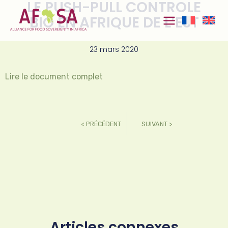
LE PUSH-PULL CONTROLE
Aller au
contenu
BIO EN AFRIQUE DE L’EST
23 mars 2020
Lire le document complet
< PRÉCÉDENT
SUIVANT >
Articles connexes