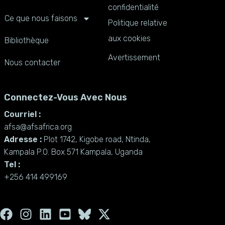
confidentialité
Ce que nous faisons
Politique relative
aux cookies
Bibliothèque
Avertissement
Nous contacter
Connectez-Vous Avec Nous
Courriel :
afsa@afsafrica.org
Adresse :
Plot 1742, Kigobe road, Ntinda,
Kampala P.O. Box 571 Kampala, Uganda
Tel :
+256 414 499169
F
I
L
Y
X
a
n
i
o
-