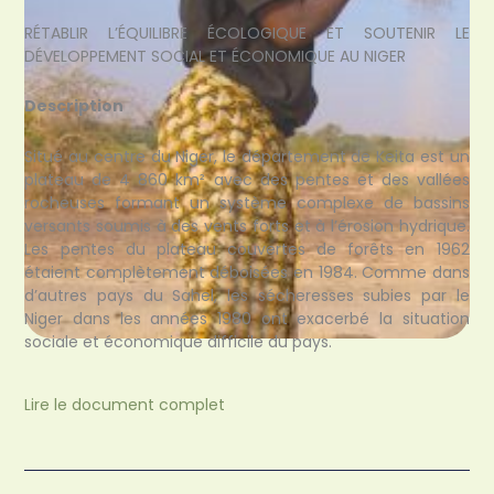
RÉTABLIR L’ÉQUILIBRE ÉCOLOGIQUE ET SOUTENIR LE
DÉVELOPPEMENT SOCIAL ET ÉCONOMIQUE AU NIGER
Description
Situé au centre du Niger, le département de Keita est un
plateau de 4 860 km² avec des pentes et des vallées
rocheuses formant un système complexe de bassins
versants soumis à des vents forts et à l’érosion hydrique.
Les pentes du plateau couvertes de forêts en 1962
étaient complètement déboisées en 1984. Comme dans
d’autres pays du Sahel, les sécheresses subies par le
Niger dans les années 1980 ont exacerbé la situation
sociale et économique difficile du pays.
Lire le document complet