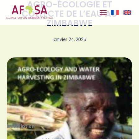
AGRO-ÉCOLOGIE ET
Aller au
contenu
COLLECTE DE L’EAU AU
ZIMBABWE
janvier 24, 2025
Description