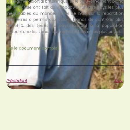
Le régime colonial britannique et le gouvernement blanc
de Rhodésie ont fait du Zimbabwe l’un des pays les plus
inéquitables au monde. La loi de 1930 sur la répartition
des terres a permis aux colons blancs de contrôler plus
de 51 % des terres du pays, laissant à la population
autochtone les zones les moins fertiles et les plus arides.
Lire le document complet
Précédent
Suiv.