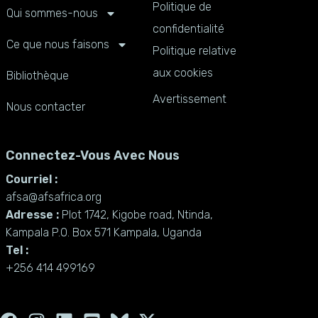
Politique de
Qui sommes-nous
confidentialité
Ce que nous faisons
Politique relative
aux cookies
Bibliothèque
Avertissement
Nous contacter
Connectez-Vous Avec Nous
Courriel :
afsa@afsafrica.org
Adresse :
Plot 1742, Kigobe road, Ntinda,
Kampala P.O. Box 571 Kampala, Uganda
Tel :
+256 414 499169
F
I
L
Y
X