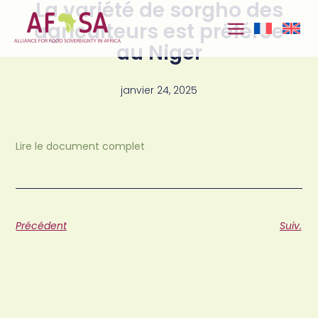
La variété de sorgho des
Aller au
contenu
agriculteurs est préférée
au Niger
janvier 24, 2025
Lire le document complet
Précédent
Suiv.