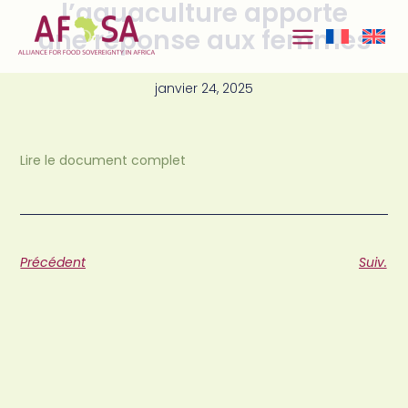
l’aquaculture apporte
Aller au
contenu
une réponse aux femmes
janvier 24, 2025
Lire le document complet
Précédent
Suiv.