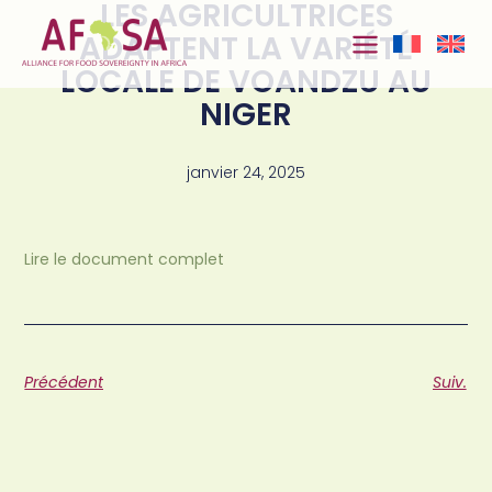
LES AGRICULTRICES
Aller au
contenu
ADAPTENT LA VARIÉTÉ
LOCALE DE VOANDZU AU
NIGER
janvier 24, 2025
Lire le document complet
Précédent
Suiv.